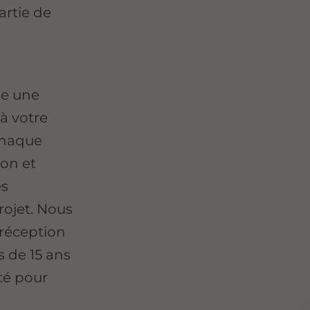
artie de
ne une
à votre
Chaque
ion et
es
rojet. Nous
réception
 de 15 ans
té pour