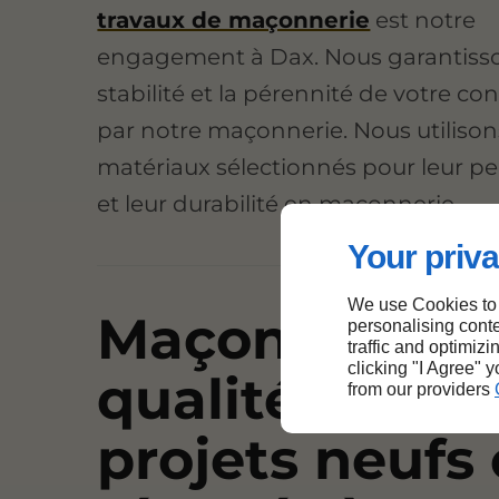
travaux de maçonnerie
est notre
engagement à Dax. Nous garantisso
stabilité et la pérennité de votre co
par notre maçonnerie. Nous utilison
matériaux sélectionnés pour leur p
et leur durabilité en maçonnerie.
Your priva
We use Cookies to
Maçonnerie d
personalising conte
traffic and optimizi
clicking "I Agree" 
qualité pour 
from our providers
projets neufs