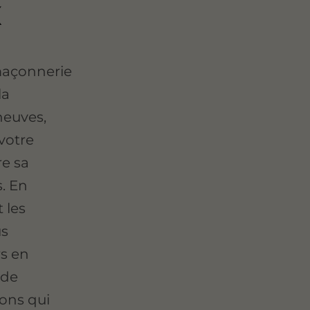
x
 maçonnerie
la
neuves,
votre
re sa
s. En
 les
us
rs en
 de
ions qui