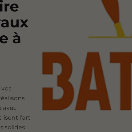
ire
vaux
e à
 vos
réalisons
e avec
isent l'art
 solides.