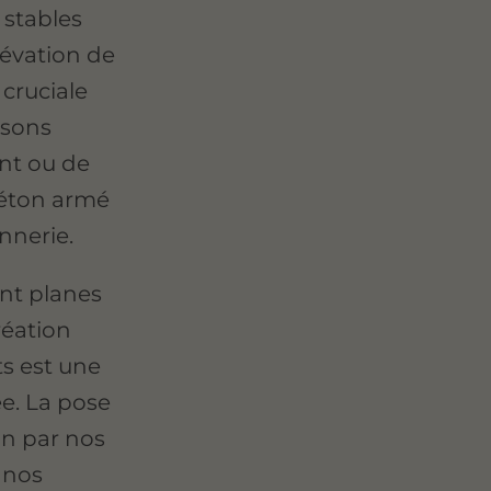
 stables
lévation de
 cruciale
isons
nt ou de
 béton armé
nnerie.
nt planes
réation
s est une
e. La pose
on par nos
e nos