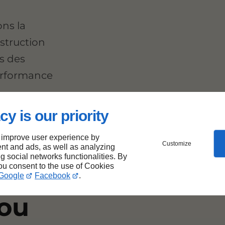
ns la
nstruction
s des
erformance
cy is our priority
 improve user experience by
e
Customize
nt and ads, as well as analyzing
ng social networks functionalities. By
you consent to the use of Cookies
vos
Google
Facebook
.
 ou