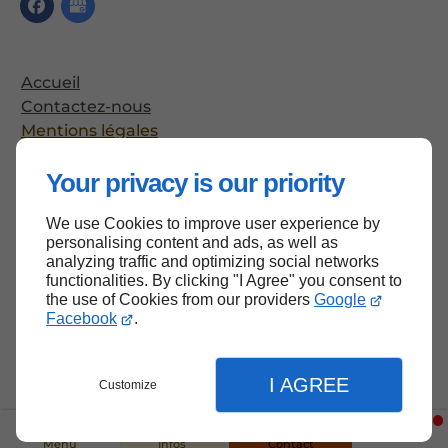
Accueil
Contactez-nous
Mentions légales
Plan du site
Your privacy is our priority
We use Cookies to improve user experience by
Haut de page
personalising content and ads, as well as
analyzing traffic and optimizing social networks
functionalities. By clicking "I Agree" you consent to
the use of Cookies from our providers
Google
Facebook
.
I AGREE
Customize
Menu
Infos
Contact