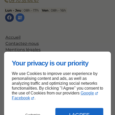
09 70 35 44 47
Lun - Jeu
: 08h - 17h
Ven
: 08h - 16h
Accueil
Contactez-nous
Mentions légales
Plan du site
Your privacy is our priority
We use Cookies to improve user experience by
Haut de page
personalising content and ads, as well as
analyzing traffic and optimizing social networks
functionalities. By clicking "I Agree" you consent to
the use of Cookies from our providers
Google
Facebook
.