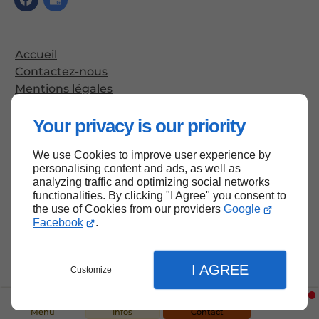
Accueil
Contactez-nous
Mentions légales
Plan du site
Your privacy is our priority
We use Cookies to improve user experience by
Haut de page
personalising content and ads, as well as
analyzing traffic and optimizing social networks
functionalities. By clicking "I Agree" you consent to
the use of Cookies from our providers
Google
Facebook
.
I AGREE
Customize
Menu
Infos
Contact