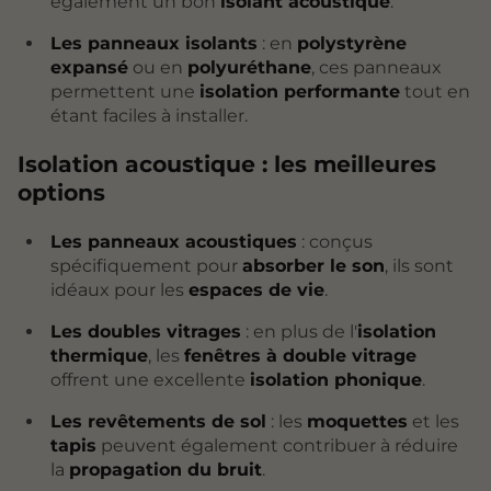
également un bon
isolant acoustique
.
Les panneaux isolants
: en
polystyrène
expansé
ou en
polyuréthane
, ces panneaux
permettent une
isolation performante
tout en
étant faciles à installer.
Isolation acoustique : les meilleures
options
Les panneaux acoustiques
: conçus
spécifiquement pour
absorber le son
, ils sont
idéaux pour les
espaces de vie
.
Les doubles vitrages
: en plus de l'
isolation
thermique
, les
fenêtres à double vitrage
offrent une excellente
isolation phonique
.
Les revêtements de sol
: les
moquettes
et les
tapis
peuvent également contribuer à réduire
la
propagation du bruit
.