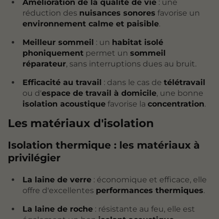
Amélioration de la qualité de vie
: une
réduction des
nuisances sonores
favorise un
environnement calme et paisible
.
Meilleur sommeil
: un
habitat isolé
phoniquement
permet un
sommeil
réparateur
, sans interruptions dues au bruit.
Efficacité au travail
: dans le cas de
télétravail
ou d'
espace de travail à domicile
, une bonne
isolation acoustique
favorise la
concentration
.
Les
matériaux d'isolation
Isolation thermique : les matériaux à
privilégier
La laine de verre
: économique et efficace, elle
offre d'excellentes
performances thermiques
.
La laine de roche
: résistante au feu, elle est